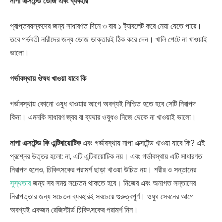
নাপা এক্সটেন্ড ডোজ এবং ব্যবহার
প্রাপ্তবয়স্কদের জন্য সাধারণত দিনে ৩ বার ১ ট্যাবলেট করে নেয়া যেতে পারে।
তবে গর্ভবতী নারীদের জন্য ডোজ ডাক্তারই ঠিক করে দেন। খালি পেটে না খাওয়াই
ভালো।
গর্ভাবস্থায় ঔষধ খাওয়া যাবে কি
গর্ভাবস্থায় কোনো ওষুধ খাওয়ার আগে অবশ্যই নিশ্চিত হতে হবে সেটি নিরাপদ
কিনা। এমনকি সাধারণ জ্বর বা ব্যথার ওষুধও নিজে থেকে না খাওয়াই ভালো।
নাপা এক্সটেন্ড কি এন্টিবায়োটিক
এবং গর্ভাবস্থায় নাপা এক্সটেন্ড খাওয়া যাবে কি? এই
প্রশ্নের উত্তর হলো: না, এটি এন্টিবায়োটিক নয়। এবং গর্ভাবস্থায় এটি সাধারণত
নিরাপদ হলেও, চিকিৎসকের পরামর্শ ছাড়া খাওয়া উচিত নয়। শরীর ও সন্তানের
সুস্থতার
জন্য সব সময় সচেতন থাকতে হবে। নিজের এবং অনাগত সন্তানের
নিরাপত্তার জন্য সচেতন ব্যবহারই সবচেয়ে গুরুত্বপূর্ণ। ওষুধ সেবনের আগে
অবশ্যই একজন রেজিস্টার্ড চিকিৎসকের পরামর্শ নিন।