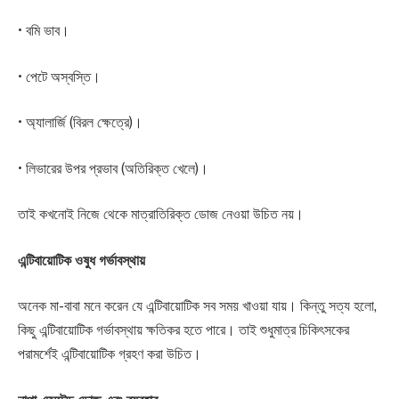
• বমি ভাব।
• পেটে অস্বস্তি।
• অ্যালার্জি (বিরল ক্ষেত্রে)।
• লিভারের উপর প্রভাব (অতিরিক্ত খেলে)।
তাই কখনোই নিজে থেকে মাত্রাতিরিক্ত ডোজ নেওয়া উচিত নয়।
এন্টিবায়োটিক ওষুধ গর্ভাবস্থায়
অনেক মা-বাবা মনে করেন যে এন্টিবায়োটিক সব সময় খাওয়া যায়। কিন্তু সত্য হলো,
কিছু এন্টিবায়োটিক গর্ভাবস্থায় ক্ষতিকর হতে পারে। তাই শুধুমাত্র চিকিৎসকের
পরামর্শেই এন্টিবায়োটিক গ্রহণ করা উচিত।