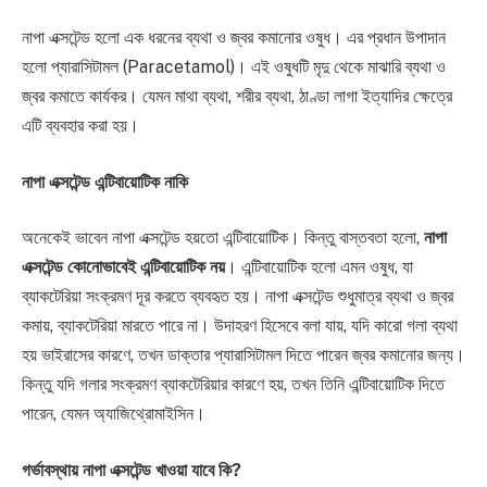
নাপা এক্সটেন্ড হলো এক ধরনের ব্যথা ও জ্বর কমানোর ওষুধ। এর প্রধান উপাদান
হলো প্যারাসিটামল (Paracetamol)। এই ওষুধটি মৃদু থেকে মাঝারি ব্যথা ও
জ্বর কমাতে কার্যকর। যেমন মাথা ব্যথা, শরীর ব্যথা, ঠাণ্ডা লাগা ইত্যাদির ক্ষেত্রে
এটি ব্যবহার করা হয়।
নাপা এক্সটেন্ড এন্টিবায়োটিক নাকি
অনেকেই ভাবেন নাপা এক্সটেন্ড হয়তো এন্টিবায়োটিক। কিন্তু বাস্তবতা হলো,
নাপা
এক্সটেন্ড কোনোভাবেই এন্টিবায়োটিক নয়
। এন্টিবায়োটিক হলো এমন ওষুধ, যা
ব্যাকটেরিয়া সংক্রমণ দূর করতে ব্যবহৃত হয়। নাপা এক্সটেন্ড শুধুমাত্র ব্যথা ও জ্বর
কমায়, ব্যাকটেরিয়া মারতে পারে না। উদাহরণ হিসেবে বলা যায়, যদি কারো গলা ব্যথা
হয় ভাইরাসের কারণে, তখন ডাক্তার প্যারাসিটামল দিতে পারেন জ্বর কমানোর জন্য।
কিন্তু যদি গলার সংক্রমণ ব্যাকটেরিয়ার কারণে হয়, তখন তিনি এন্টিবায়োটিক দিতে
পারেন, যেমন অ্যাজিথ্রোমাইসিন।
গর্ভাবস্থায় নাপা এক্সটেন্ড খাওয়া যাবে কি?