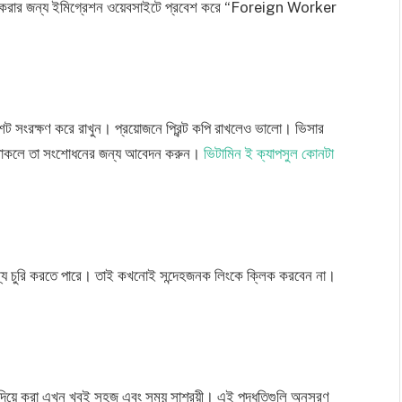
চেক করার জন্য ইমিগ্রেশন ওয়েবসাইটে প্রবেশ করে “Foreign Worker
নশট সংরক্ষণ করে রাখুন। প্রয়োজনে প্রিন্ট কপি রাখলেও ভালো। ভিসার
ুল থাকলে তা সংশোধনের জন্য আবেদন করুন।
ভিটামিন ই ক্যাপসুল কোনটা
থ্য চুরি করতে পারে। তাই কখনোই সন্দেহজনক লিংকে ক্লিক করবেন না।
দিয়ে করা এখন খুবই সহজ এবং সময় সাশ্রয়ী। এই পদ্ধতিগুলি অনুসরণ