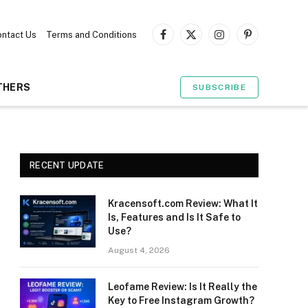
ntact Us
Terms and Conditions
Facebook
X
Instagram
Pinterest
(Twitter)
THERS
SUBSCRIBE
RECENT UPDATE
Kracensoft.com Review: What It
Is, Features and Is It Safe to
Use?
August 4, 2026
Leofame Review: Is It Really the
Key to Free Instagram Growth?